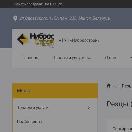
Начать продавать на Deal.by
ул.Одоевского, 115А пом. 238, Минск, Беларусь
ЧТУП «Нибросстрой»
Главная
Товары и услуги
О нас
...
Резц
Резцы 
Товары и услуги
Прайс-листы