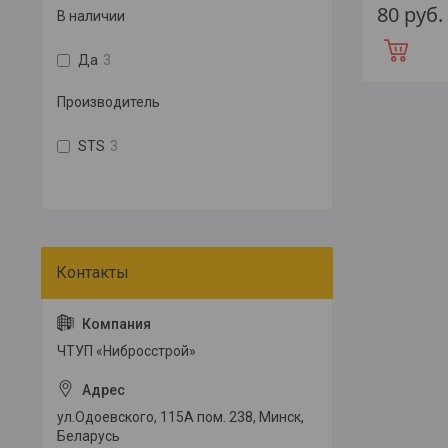
80
руб.
В наличии
Да
3
Производитель
STS
3
ЧТУП «Нибросстрой»
ул.Одоевского, 115А пом. 238, Минск,
Беларусь