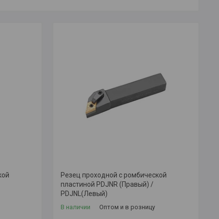
кой
Резец проходной с ромбической
пластиной PDJNR (Правый) /
PDJNL(Левый)
В наличии
Оптом и в розницу