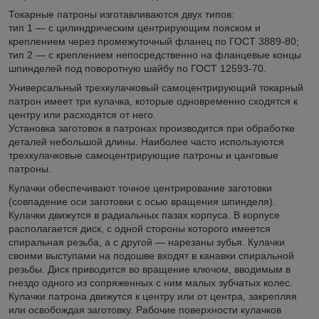
Токарные патроны изготавливаются двух типов:
тип 1 — с цилиндрическим центрирующим пояском и
креплением через промежуточный фланец по ГОСТ 3889-80;
тип 2 — с креплением непосредственно на фланцевые концы
шпинделей под поворотную шайбу по ГОСТ 12593-70.
Универсальный трехкулачковый самоцентрирующий токарный
патрон имеет три кулачка, которые одновременно сходятся к
центру или расходятся от него.
Установка заготовок в патронах производится при обработке
деталей небольшой длины. Наиболее часто используются
трехкулачковые самоцентрирующие патроны и цанговые
патроны.
Кулачки обеспечивают точное центрирование заготовки
(совпадение оси заготовки с осью вращения шпинделя).
Кулачки движутся в радиальных пазах корпуса. В корпусе
располагается диск, с одной стороны которого имеется
спиральная резьба, а с другой — нарезаны зубья. Кулачки
своими выступами на подошве входят в канавки спиральной
резьбы. Диск приводится во вращение ключом, вводимым в
гнездо одного из сопряженных с ним малых зубчатых колес.
Кулачки патрона движутся к центру или от центра, закрепляя
или освобождая заготовку. Рабочие поверхности кулачков