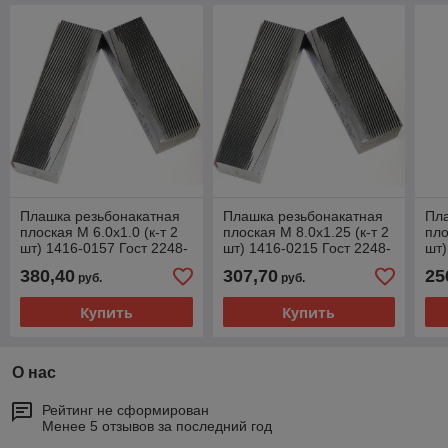
Плашка резьбонакатная
Плашка резьбонакатная
Пл
плоская М 6.0х1.0 (к-т 2
плоская М 8.0х1.25 (к-т 2
пло
шт) 1416-0157 Гост 2248-
шт) 1416-0215 Гост 2248-
шт)
80
80
80
380,40
307,70
25
руб.
руб.
Купить
Купить
О нас
Рейтинг не сформирован
Менее 5 отзывов за последний год