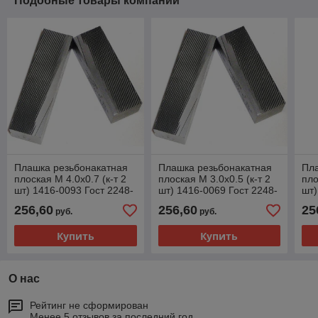
Подобные товары компании
Плашка резьбонакатная
Плашка резьбонакатная
Пл
плоская М 4.0х0.7 (к-т 2
плоская М 3.0х0.5 (к-т 2
пло
шт) 1416-0093 Гост 2248-
шт) 1416-0069 Гост 2248-
шт)
80
80
80
256,60
256,60
25
руб.
руб.
Купить
Купить
О нас
Рейтинг не сформирован
Менее 5 отзывов за последний год