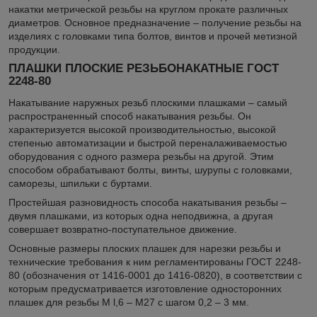
накатки метрической резьбы на круглом прокате различных
диаметров. Основное предназначение – получение резьбы на
изделиях с головками типа болтов, винтов и прочей метизной
продукции.
ПЛАШКИ ПЛОСКИЕ РЕЗЬБОНАКАТНЫЕ ГОСТ
2248-80
Накатывание наружных резьб плоскими плашками – самый
распространенный способ накатывания резьбы. Он
характеризуется высокой производительностью, высокой
степенью автоматизации и быстрой переналаживаемостью
оборудования с одного размера резьбы на другой. Этим
способом обрабатывают болты, винты, шурупы с головками,
саморезы, шпильки с буртами.
Простейшая разновидность способа накатывания резьбы –
двумя плашками, из которых одна неподвижна, а другая
совершает возвратно-поступательное движение.
Основные размеры плоских плашек для нарезки резьбы и
технические требования к ним регламентированы ГОСТ 2248-
80 (обозначения от 1416-0001 до 1416-0820), в соответствии с
которым предусматривается изготовление односторонних
плашек для резьбы M l,6 – М27 с шагом 0,2 – 3 мм.