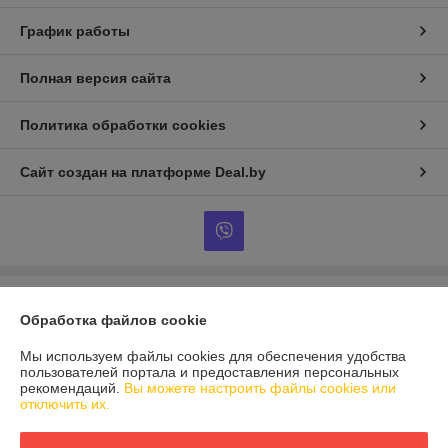
График работы
Полная версия сайта
Политика обработки cookies
Сайт создан на платформе Deal.by
Информация для покупателя
Обработка файлов cookie
Юридическое лицо:
ЧТУП «Нибросстрой»
220015, г. Минск, ул. Одоевского, 115а, пом. 238
Мы используем файлы cookies для обеспечения удобства
пользователей портала и предоставления персональных
Регистрационный номер ЕГР: 191543312
рекомендаций.
Вы можете настроить файлы cookies или
отключить их.
УНП: 191543312
Регистрационный орган: Мингорисполком