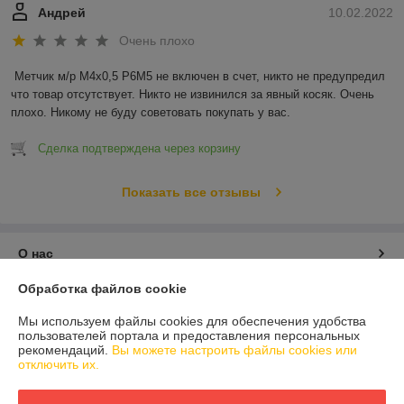
Андрей
10.02.2022
Очень плохо
Метчик м/р М4х0,5 Р6М5 не включен в счет, никто не предупредил 
что товар отсутствует. Никто не извинился за явный косяк. Очень 
плохо. Никому не буду советовать покупать у вас.
Сделка подтверждена через корзину
Показать все отзывы
О нас
Обработка файлов cookie
Контакты
Мы используем файлы cookies для обеспечения удобства
пользователей портала и предоставления персональных
Доставка и оплата
рекомендаций.
Вы можете настроить файлы cookies или
отключить их.
График работы