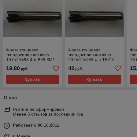
Фреза концевая
Фреза концевая
Фр
твердосплавная кх ф
твердосплавная кх ф
тве
10.0х16х98 4-п ВК8 КМ1
20.0х12х135 4-п Т5К10
16.
винт КМ3
19,80
42
15
руб.
руб.
Купить
Купить
О нас
Рейтинг не сформирован
Менее 5 отзывов за последний год
Работает с 06.10.2011
г. Минск