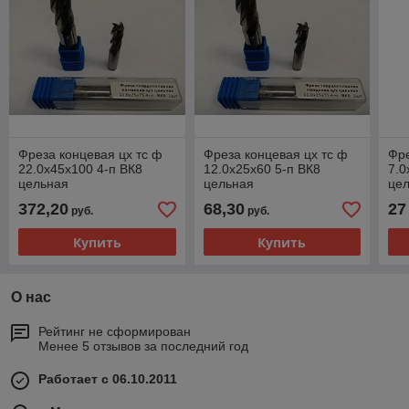
Фреза концевая цх тс ф
Фреза концевая цх тс ф
Фре
22.0х45х100 4-п ВК8
12.0х25х60 5-п ВК8
7.0
цельная
цельная
це
372,20
68,30
27
руб.
руб.
Купить
Купить
О нас
Рейтинг не сформирован
Менее 5 отзывов за последний год
Работает с 06.10.2011