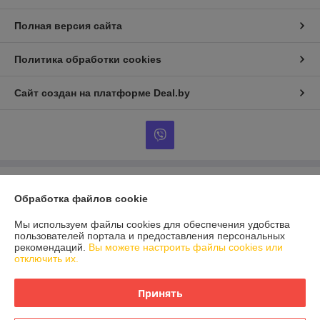
Полная версия сайта
Политика обработки cookies
Сайт создан на платформе Deal.by
Информация для покупателя
Обработка файлов cookie
Юридическое лицо:
ЧТУП «Нибросстрой»
220015, г. Минск, ул. Одоевского, 115а, пом. 238
Мы используем файлы cookies для обеспечения удобства
пользователей портала и предоставления персональных
Регистрационный номер ЕГР: 191543312
рекомендаций.
Вы можете настроить файлы cookies или
отключить их.
УНП: 191543312
Регистрационный орган: Мингорисполком
Принять
Дата регистрации компании: 27.09.2011