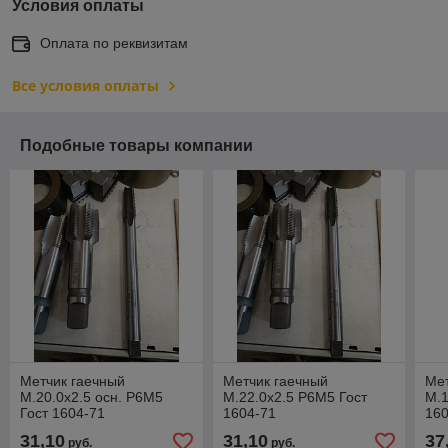
Условия оплаты
Оплата по реквизитам
Все условия оплаты
Подобные товары компании
Метчик гаечный
Метчик гаечный
Мет
М.20.0х2.5 осн. Р6М5
М.22.0х2.5 Р6М5 Гост
М.1
Гост 1604-71
1604-71
160
31,10
31,10
37
руб.
руб.