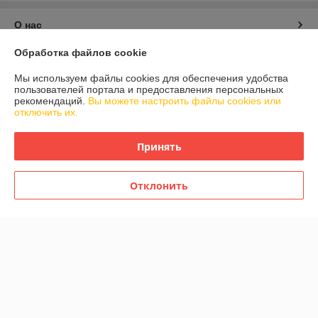
О нас
Обработка файлов cookie
Контакты
Мы используем файлы cookies для обеспечения удобства
пользователей портала и предоставления персональных
Доставка и оплата
рекомендаций.
Вы можете настроить файлы cookies или
отключить их.
График работы
Принять
Полная версия сайта
Отклонить
Политика обработки cookies
Сайт создан на платформе Deal.by