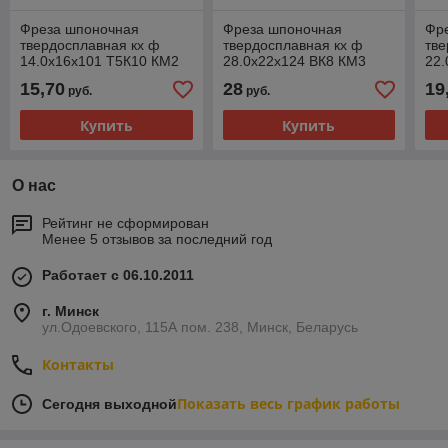
Фреза шпоночная
Фреза шпоночная
Фр
твердосплавная кх ф
твердосплавная кх ф
тве
14.0х16х101 Т5К10 КМ2
28.0х22х124 ВК8 КМ3
22.
15,70
28
19
руб.
руб.
Купить
Купить
О нас
Рейтинг не сформирован
Менее 5 отзывов за последний год
Работает с 06.10.2011
г. Минск
ул.Одоевского, 115А пом. 238, Минск, Беларусь
Контакты
Показать весь график работы
Сегодня выходной