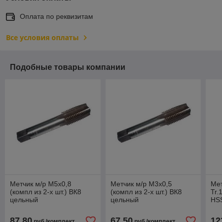
Оплата по реквизитам
Все условия оплаты
Подобные товары компании
Метчик м/р М5х0,8
Метчик м/р М3х0,5
Мет
(компл из 2-х шт.) ВК8
(компл из 2-х шт.) ВК8
Tr.
цельный
цельный
HS
87,80
67,50
12
руб./комплект
руб./комплект