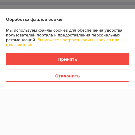
О нас
Обработка файлов cookie
Контакты
Мы используем файлы cookies для обеспечения удобства
пользователей портала и предоставления персональных
рекомендаций.
Вы можете настроить файлы cookies или
Доставка и оплата
отключить их.
График работы
Принять
Полная версия сайта
Отклонить
Политика обработки cookies
Сайт создан на платформе Deal.by