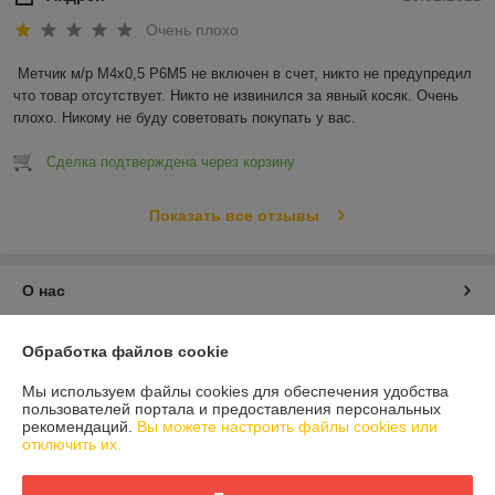
Очень плохо
Метчик м/р М4х0,5 Р6М5 не включен в счет, никто не предупредил 
что товар отсутствует. Никто не извинился за явный косяк. Очень 
плохо. Никому не буду советовать покупать у вас.
Сделка подтверждена через корзину
Показать все отзывы
О нас
Контакты
Обработка файлов cookie
Мы используем файлы cookies для обеспечения удобства
Доставка и оплата
пользователей портала и предоставления персональных
рекомендаций.
Вы можете настроить файлы cookies или
отключить их.
График работы