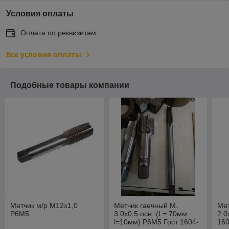
Условия оплаты
Оплата по реквизитам
Все условия оплаты
Подобные товары компании
Метчик м/р М12х1,0
Метчик гаечный М.
Мет
Р6М5
3.0х0.5 осн. (L= 70мм
2.0
l=10мм) Р6М5 Гост 1604-
160