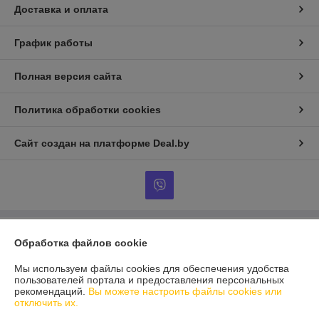
Доставка и оплата
График работы
Полная версия сайта
Политика обработки cookies
Сайт создан на платформе Deal.by
Информация для покупателя
Обработка файлов cookie
Юридическое лицо:
ЧТУП «Нибросстрой»
Мы используем файлы cookies для обеспечения удобства
220015, г. Минск, ул. Одоевского, 115а, пом. 238
пользователей портала и предоставления персональных
рекомендаций.
Вы можете настроить файлы cookies или
Регистрационный номер ЕГР: 191543312
отключить их.
УНП: 191543312