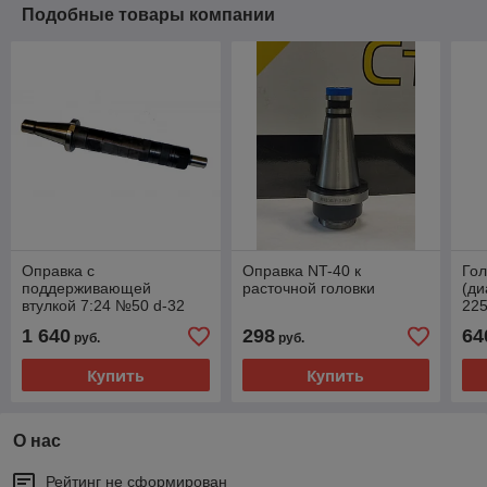
Подобные товары компании
Оправка с
Оправка NT-40 к
Гол
поддерживающей
расточной головки
(ди
втулкой 7:24 №50 d-32
225
6225-0179
хво
1 640
298
64
руб.
руб.
рез
Купить
Купить
О нас
Рейтинг не сформирован