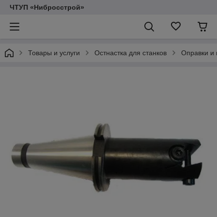
ЧТУП «Нибросстрой»
Товары и услуги
Остнастка для станков
Оправки и 