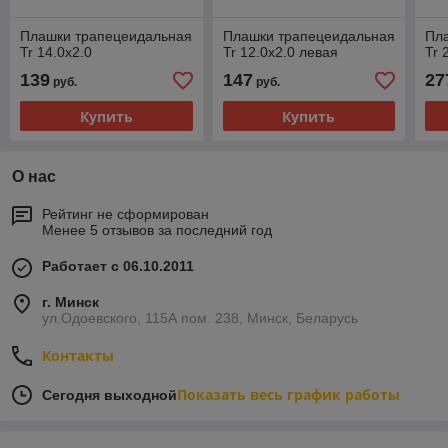
Плашки трапецеидальная
Плашки трапецеидальная
Пл
Tr 14.0х2.0
Tr 12.0х2.0 левая
Tr 
139
147
27
руб.
руб.
Купить
Купить
О нас
Рейтинг не сформирован
Менее 5 отзывов за последний год
Работает с 06.10.2011
г. Минск
ул.Одоевского, 115А пом. 238, Минск, Беларусь
Контакты
Показать весь график работы
Сегодня выходной