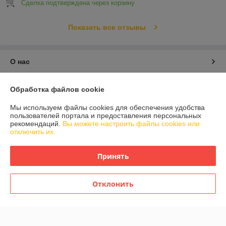
Сделка подтверждена через корзину
Показать все отзывы
О нас
Контакты
Обработка файлов cookie
Мы используем файлы cookies для обеспечения удобства
Доставка и оплата
пользователей портала и предоставления персональных
рекомендаций.
Вы можете настроить файлы cookies или
отключить их.
График работы
Принять
Полная версия сайта
Политика обработки cookies
Отклонить
Сайт создан на платформе Deal.by