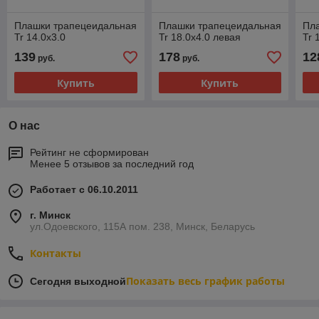
Плашки трапецеидальная
Плашки трапецеидальная
Пл
Tr 14.0х3.0
Tr 18.0х4.0 левая
Tr 
139
178
12
руб.
руб.
Купить
Купить
О нас
Рейтинг не сформирован
Менее 5 отзывов за последний год
Работает с 06.10.2011
г. Минск
ул.Одоевского, 115А пом. 238, Минск, Беларусь
Контакты
Показать весь график работы
Сегодня выходной