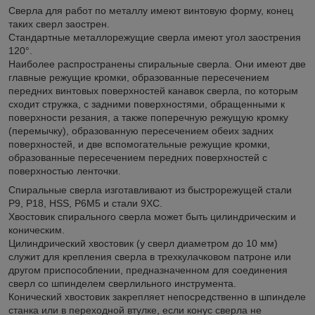
Сверла для работ по металлу имеют винтовую форму, конец
таких сверл заострен.
Стандартные металлорежущие сверла имеют угол заострения
120°.
Наиболее распространены спиральные сверла. Они имеют две
главные режущие кромки, образованные пересечением
передних винтовых поверхностей канавок сверла, по которым
сходит стружка, с задними поверхностями, обращенными к
поверхности резания, а также поперечную режущую кромку
(перемычку), образованную пересечением обеих задних
поверхностей, и две вспомогательные режущие кромки,
образованные пересечением передних поверхностей с
поверхностью ленточки.
Спиральные сверла изготавливают из быстрорежущей стали
Р9, Р18, HSS, Р6М5 и стали 9ХС.
Хвостовик спирального сверла может быть цилиндрическим и
коническим.
Цилиндрический хвостовик (у сверл диаметром до 10 мм)
служит для крепления сверла в трехкулачковом патроне или
другом приспособлении, предназначенном для соединения
сверл со шпинделем сверлильного инструмента.
Конический хвостовик закрепляет непосредственно в шпинделе
станка или в переходной втулке, если конус сверла не