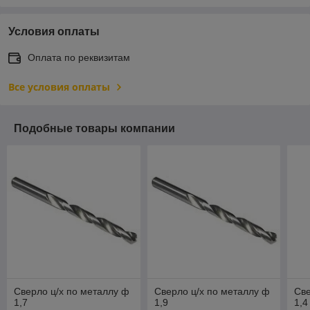
Условия оплаты
Оплата по реквизитам
Все условия оплаты
Подобные товары компании
Сверло ц/х по металлу ф
Сверло ц/х по металлу ф
Све
1,7
1,9
1,4