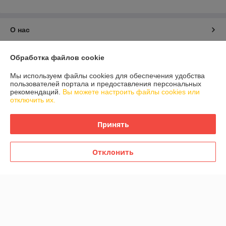
О нас
Контакты
Обработка файлов cookie
Мы используем файлы cookies для обеспечения удобства
Доставка и оплата
пользователей портала и предоставления персональных
рекомендаций.
Вы можете настроить файлы cookies или
отключить их.
График работы
Принять
Полная версия сайта
Политика обработки cookies
Отклонить
Сайт создан на платформе Deal.by