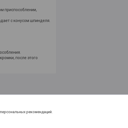
ом приспособлении,
адает с конусом шпинделя.
особления.
ромки, после этого
 персональных рекомендаций.