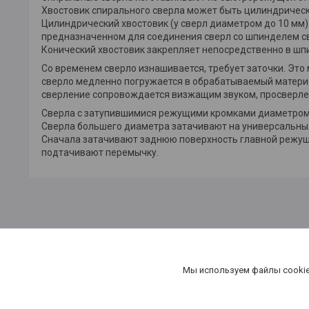
Хвостовик спирального сверла может быть цилиндрическ
Цилиндрический хвостовик (у сверл диаметром до 10 мм)
предназначенном для соединения сверл со шпинделем с
Конический хвостовик закрепляет непосредственно в шпин
Со временем сверло изнашивается, требует заточки. Эт
сверло медленно погружается в обрабатываемый материа
сверление сопровождается визжащим звуком, просверле
Сверла с затупившимися режущими кромками диаметром 
Сверла большего диаметра затачивают на универсальных
Сначала затачивают заднюю поверхность главной режуще
подтачивают перемычку.
Мы используем файлы cookie