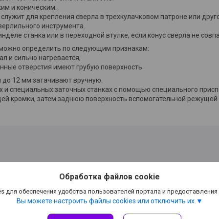
им и коническим.
 служит для крепления сверла в трехкулачковом патроне или друг
верлильного инструмента.
деле станка или в переходной втулке, если конус сверла не совп
о можно определить по следующим признакам:
л и сильно нагревается,
нные отверстия имеют грубую поверхность.
до 12 мм затачивают вручную.
 и специальных заточных станках с помощью специального присп
й кромки, затем заднюю поверхность вспомогательной режущей к
Обработка файлов cookie
s для обеспечения удобства пользователей портала и предоставления
Вы можете настроить файлы cookies или отключить их.