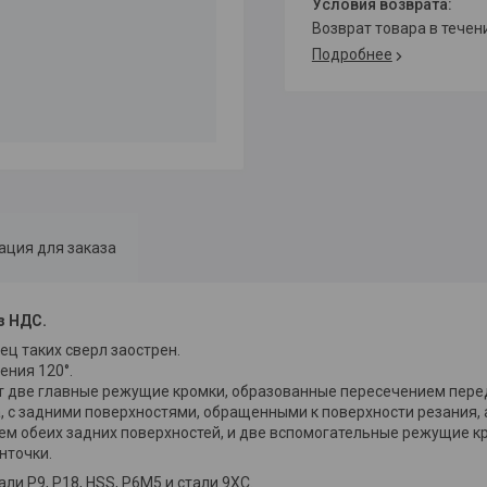
возврат товара в тече
Подробнее
ция для заказа
з НДС.
ец таких сверл заострен.
ния 120°.
т две главные режущие кромки, образованные пересечением пере
а, с задними поверхностями, обращенными к поверхности резания,
м обеих задних поверхностей, и две вспомогательные режущие к
нточки.
и Р9, Р18, HSS, Р6М5 и стали 9ХС.