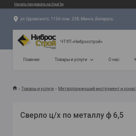
Начать продавать на Deal.by
ул.Одоевского, 115А пом. 238, Минск, Беларусь
ЧТУП «Нибросстрой»
Главная
Товары и услуги
О нас
Товары и услуги
Металлорежущий инструмент и оснас
Сверло ц/х по металлу ф 6,5