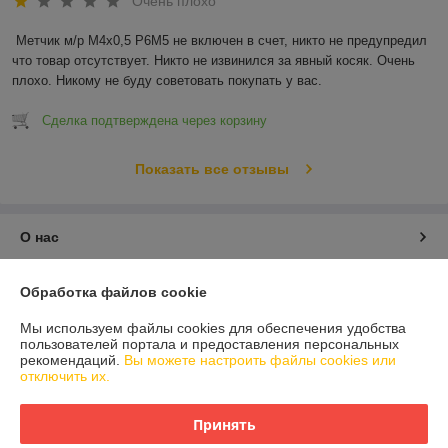
Очень плохо
Метчик м/р М4х0,5 Р6М5 не включен в счет, никто не предупредил 
что товар отсутствует. Никто не извинился за явный косяк. Очень 
плохо. Никому не буду советовать покупать у вас.
Сделка подтверждена через корзину
Показать все отзывы
О нас
Контакты
Обработка файлов cookie
Мы используем файлы cookies для обеспечения удобства
Доставка и оплата
пользователей портала и предоставления персональных
рекомендаций.
Вы можете настроить файлы cookies или
отключить их.
График работы
Принять
Полная версия сайта