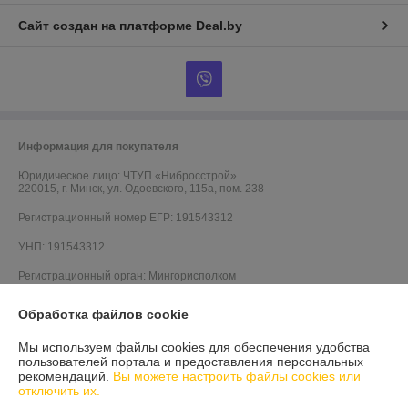
Сайт создан на платформе Deal.by
Информация для покупателя
Юридическое лицо:
ЧТУП «Нибросстрой»
220015, г. Минск, ул. Одоевского, 115а, пом. 238
Регистрационный номер ЕГР: 191543312
УНП: 191543312
Регистрационный орган: Мингорисполком
Дата регистрации компании: 27.09.2011
Обработка файлов cookie
Местонахождение книги жалоб и предложений: ул.Одоевского, 115А
Мы используем файлы cookies для обеспечения удобства
пом. 238
пользователей портала и предоставления персональных
рекомендаций.
Вы можете настроить файлы cookies или
отключить их.