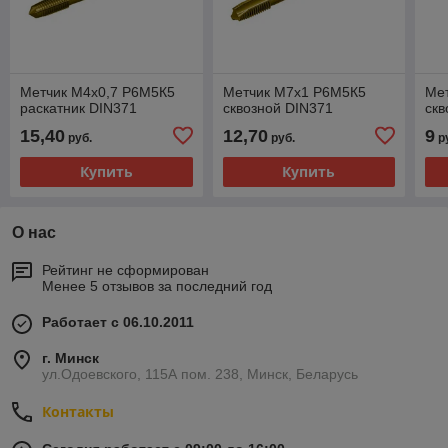
Метчик М4х0,7 Р6М5К5
Метчик М7х1 Р6М5К5
Ме
раскатник DIN371
сквозной DIN371
скв
15,40
12,70
9
руб.
руб.
р
Купить
Купить
О нас
Рейтинг не сформирован
Менее 5 отзывов за последний год
Работает с 06.10.2011
г. Минск
ул.Одоевского, 115А пом. 238, Минск, Беларусь
Контакты