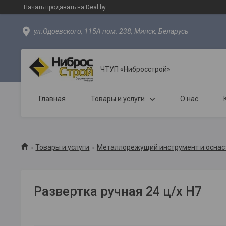
Начать продавать на Deal.by
ул.Одоевского, 115А пом. 238, Минск, Беларусь
ЧТУП «Нибросстрой»
Главная
Товары и услуги
О нас
Товары и услуги
Металлорежущий инструмент и оснас
Развертка ручная 24 ц/х H7