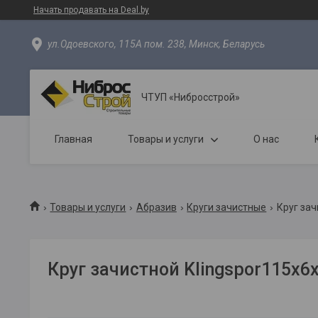
Начать продавать на Deal.by
ул.Одоевского, 115А пом. 238, Минск, Беларусь
ЧТУП «Нибросстрой»
Главная
Товары и услуги
О нас
Товары и услуги
Абразив
Круги зачистные
Круг зач
Круг зачистной Klingspor115х6