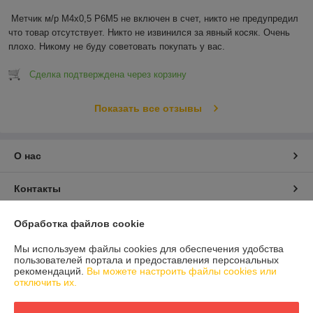
Метчик м/р М4х0,5 Р6М5 не включен в счет, никто не предупредил 
что товар отсутствует. Никто не извинился за явный косяк. Очень 
плохо. Никому не буду советовать покупать у вас.
Сделка подтверждена через корзину
Показать все отзывы
О нас
Контакты
Доставка и оплата
Обработка файлов cookie
Мы используем файлы cookies для обеспечения удобства
График работы
пользователей портала и предоставления персональных
рекомендаций.
Вы можете настроить файлы cookies или
отключить их.
Полная версия сайта