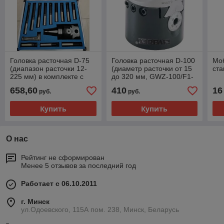
Головка расточная D-75
Головка расточная D-100
Мо
(диапазон расточки 12-
(диаметр расточки от 15
ста
225 мм) в комплекте с
до 320 мм, GWZ-100/F1-
хвостовиком КМ4 и
25)Z-75/F1-18)
658,60
410
16
руб.
руб.
резцами 12 шт.
Купить
Купить
О нас
Рейтинг не сформирован
Менее 5 отзывов за последний год
Работает с 06.10.2011
г. Минск
ул.Одоевского, 115А пом. 238, Минск, Беларусь