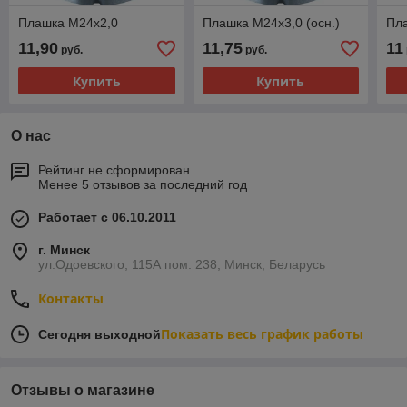
Плашка М24х2,0
Плашка М24х3,0 (осн.)
Пл
11,90
11,75
11
руб.
руб.
Купить
Купить
О нас
Рейтинг не сформирован
Менее 5 отзывов за последний год
Работает с 06.10.2011
г. Минск
ул.Одоевского, 115А пом. 238, Минск, Беларусь
Контакты
Показать весь график работы
Сегодня выходной
Отзывы о магазине