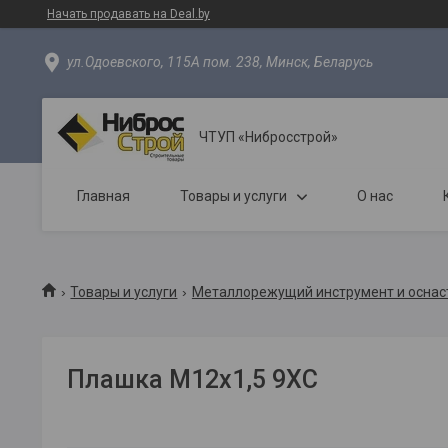
Начать продавать на Deal.by
ул.Одоевского, 115А пом. 238, Минск, Беларусь
ЧТУП «Нибросстрой»
Главная
Товары и услуги
О нас
Товары и услуги
Металлорежущий инструмент и оснас
Плашка М12х1,5 9ХС