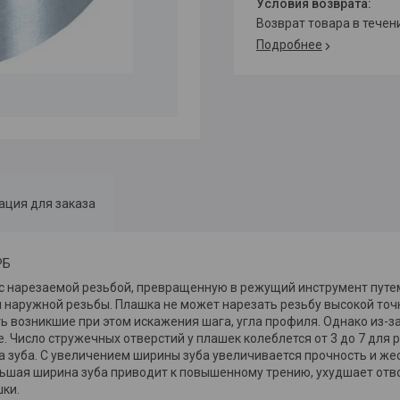
возврат товара в тече
Подробнее
ция для заказа
РБ
 с нарезаемой резьбой, превращенную в режущий инструмент пут
 наружной резьбы. Плашка не может нарезать резьбу высокой точн
ь возникшие при этом искажения шага, угла профиля. Однако из-
 Число стружечных отверстий у плашек колеблется от 3 до 7 для р
 зуба. С увеличением ширины зуба увеличивается прочность и же
льшая ширина зуба приводит к повышенному трению, ухудшает отво
шки.