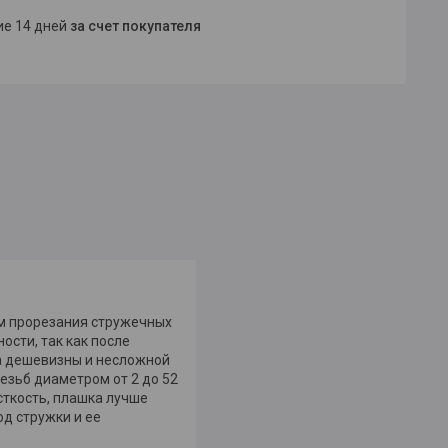
ние 14 дней
за счет покупателя
ем прорезания стружечных
ости, так как после
за дешевизны и несложной
езьб диаметром от 2 до 52
сткость, плашка лучше
д стружки и ее